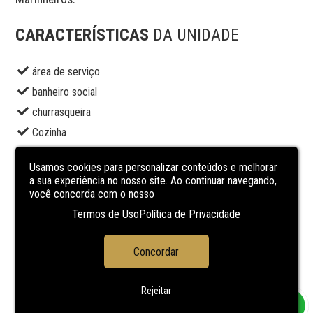
CARACTERÍSTICAS
DA UNIDADE
área de serviço
banheiro social
churrasqueira
Cozinha
gradil
Usamos cookies para personalizar conteúdos e melhorar
jardim
a sua experiência no nosso site. Ao continuar navegando,
lareira
você concorda com o nosso
porcelanato
Termos de Uso
Política de Privacidade
SACADA
Concordar
sala de estar
sala de jantar
Rejeitar