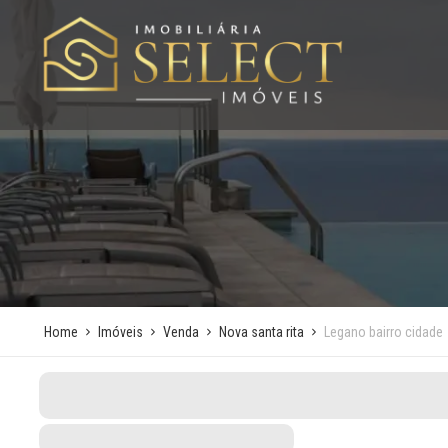
Home
Imóveis
Venda
Nova santa rita
Legano bairro cidade