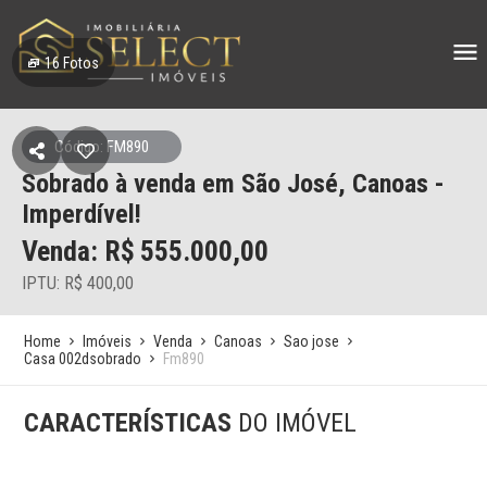
16
Fotos
Código: FM890
Sobrado à venda em São José, Canoas -
Imperdível!
Venda: R$
555.000,00
IPTU: R$ 400,00
Home
Imóveis
Venda
Canoas
Sao jose
Casa 002dsobrado
Fm890
CARACTERÍSTICAS
DO IMÓVEL