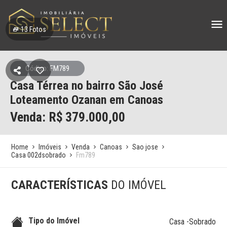
13
Fotos
Código: FM789
Casa Térrea no bairro São José
Loteamento Ozanan em Canoas
Venda: R$
379.000,00
Home
Imóveis
Venda
Canoas
Sao jose
Casa 002dsobrado
Fm789
CARACTERÍSTICAS
DO IMÓVEL
Tipo do Imóvel
Casa -Sobrado