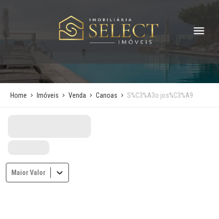
Home
Imóveis
Venda
Canoas
S%C3%A3o jos%C3%A9
Maior Valor