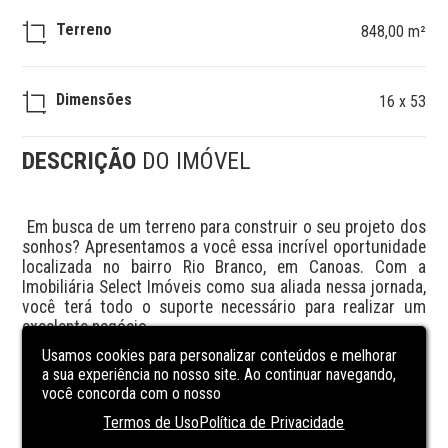
Terreno
848,00 m²
Dimensões
16 x 53
DESCRIÇÃO
DO IMÓVEL
 Em busca de um terreno para construir o seu projeto dos 
sonhos? Apresentamos a você essa incrível oportunidade 
localizada no bairro Rio Branco, em Canoas. Com a 
Imobiliária Select Imóveis como sua aliada nessa jornada, 
você terá todo o suporte necessário para realizar um 
excelente negócio. 

Usamos cookies para personalizar conteúdos e melhorar
 Este terreno possui uma área total de 848m² e está 
a sua experiência no nosso site. Ao continuar navegando,
pronto para receber a construção que você sempre 
você concorda com o nosso
desejou. Com uma localização estratégica, próximo a 
Termos de Uso
Política de Privacidade
diversos serviços e com fácil acesso a vias importantes, 
você terá toda a praticidade que precisa no seu dia a dia. 