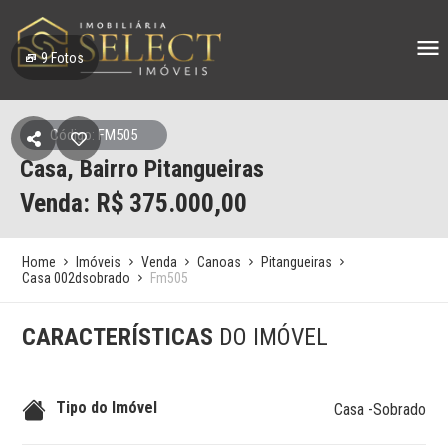
9
Fotos
Código: FM505
Casa, Bairro Pitangueiras
Venda: R$
375.000,00
Home
Imóveis
Venda
Canoas
Pitangueiras
Casa 002dsobrado
Fm505
CARACTERÍSTICAS
DO IMÓVEL
Tipo do Imóvel
Casa -Sobrado