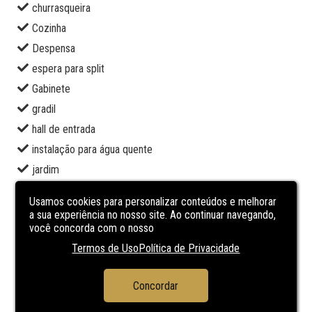
churrasqueira
Cozinha
Despensa
espera para split
Gabinete
gradil
hall de entrada
instalação para água quente
jardim
lareira
Usamos cookies para personalizar conteúdos e melhorar
lavabo
a sua experiência no nosso site. Ao continuar navegando,
você concorda com o nosso
piscina
Termos de Uso
Política de Privacidade
piso laminado
porcelanato
Concordar
sala de estar
sala de jantar