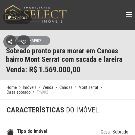
27
Fotos
Código: FM902
Sobrado pronto para morar em Canoas
bairro Mont Serrat com sacada e lareira
Venda: R$
1.569.000,00
Home
Imóveis
Venda
Canoas
Mont serrat
Casa sobrado
Fm902
CARACTERÍSTICAS
DO IMÓVEL
Tipo do Imóvel
Casa -Sobrado