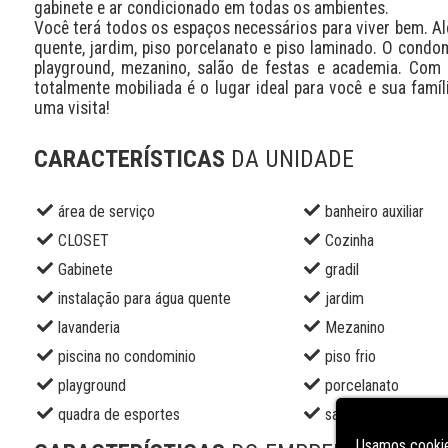
gabinete e ar condicionado em todas os ambientes.

Você terá todos os espaços necessários para viver bem. Alé
quente, jardim, piso porcelanato e piso laminado. O condom
playground, mezanino, salão de festas e academia. Com 
totalmente mobiliada é o lugar ideal para você e sua famíl
uma visita!
CARACTERÍSTICAS
DA UNIDADE
área de serviço
banheiro auxiliar
CLOSET
Cozinha
Gabinete
gradil
instalação para água quente
jardim
lavanderia
Mezanino
piscina no condominio
piso frio
playground
porcelanato
quadra de esportes
sala de estar
Usamos cookie