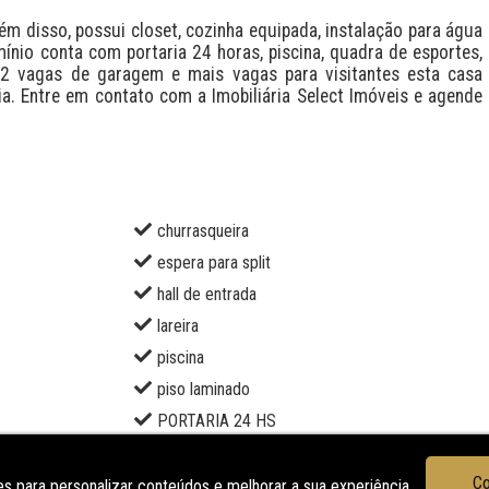
m disso, possui closet, cozinha equipada, instalação para água 
ínio conta com portaria 24 horas, piscina, quadra de esportes, 
2 vagas de garagem e mais vagas para visitantes esta casa 
ia. Entre em contato com a Imobiliária Select Imóveis e agende 
churrasqueira
espera para split
hall de entrada
lareira
piscina
piso laminado
PORTARIA 24 HS
sala de jantar
Co
s para personalizar conteúdos e melhorar a sua experiência