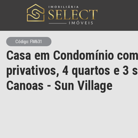
Código: FM631
Casa em Condomínio
com
privativos,
4 quartos e 3 
Canoas
- Sun Village