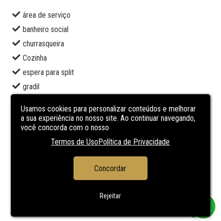
área de serviço
banheiro social
churrasqueira
Cozinha
espera para split
gradil
jardim
Usamos cookies para personalizar conteúdos e melhorar
lavabo
a sua experiência no nosso site. Ao continuar navegando,
você concorda com o nosso
piso laminado
Termos de Uso
Política de Privacidade
porcelanato
sala de estar
Concordar
sala de jantar
terraço
Rejeitar