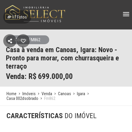
17
Fotos
Código: FM862
Casa à venda em Canoas, Igara: Novo -
Pronto para morar, com churrasqueira e
terraço
Venda: R$
699.000,00
Home
Imóveis
Venda
Canoas
Igara
Casa 002dsobrado
Fm862
CARACTERÍSTICAS
DO IMÓVEL