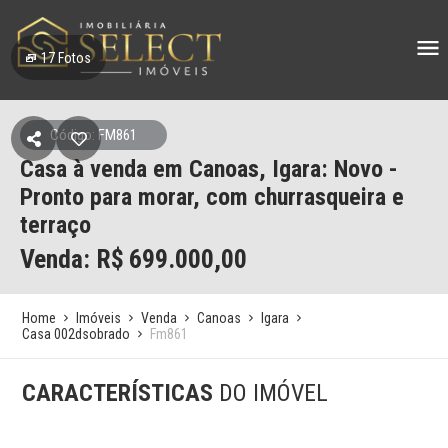
17
Fotos
Código: FM861
Casa à venda em Canoas, Igara: Novo -
Pronto para morar, com churrasqueira e
terraço
Venda: R$
699.000,00
Home
Imóveis
Venda
Canoas
Igara
Casa 002dsobrado
Fm861
CARACTERÍSTICAS
DO IMÓVEL