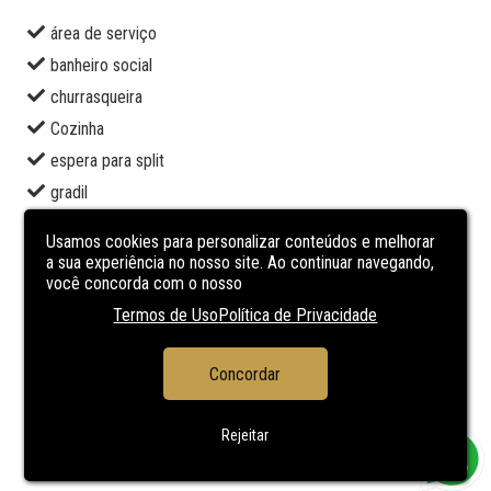
área de serviço
banheiro social
churrasqueira
Cozinha
espera para split
gradil
jardim
Usamos cookies para personalizar conteúdos e melhorar
lavabo
a sua experiência no nosso site. Ao continuar navegando,
você concorda com o nosso
piso laminado
Termos de Uso
Política de Privacidade
porcelanato
sala de estar
Concordar
sala de jantar
terraço
Rejeitar