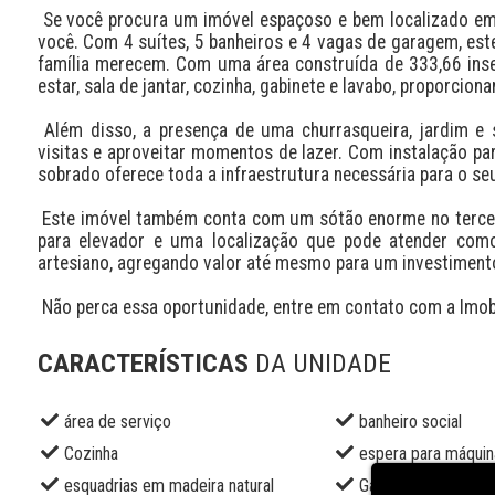
 Se você procura um imóvel espaçoso e bem localizado em Canoas, este sobrado no bairro Igara é a escolha perfeita para 
você. Com 4 suítes, 5 banheiros e 4 vagas de garagem, est
família merecem. Com uma área construída de 333,66 ins
estar, sala de jantar, cozinha, gabinete e lavabo, proporcio
 Além disso, a presença de uma churrasqueira, jardim e sacada tornam este imóvel ideal para quem gosta de receber 
visitas e aproveitar momentos de lazer. Com instalação par
sobrado oferece toda a infraestrutura necessária para o seu
 Este imóvel também conta com um sótão enorme no terceiro pavimento, outro ponto muito interessante, tem uma espera 
para elevador e uma localização que pode atender como r
artesiano, agregando valor até mesmo para um investimento
 Não perca essa oportunidade, entre em contato com a Imobi
CARACTERÍSTICAS
DA UNIDADE
área de serviço
banheiro social
Cozinha
espera para máquin
esquadrias em madeira natural
Gabinete