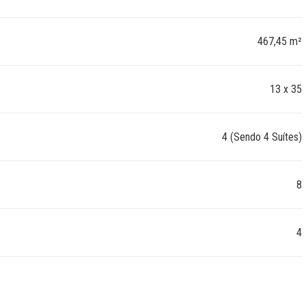
467,45 m²
13 x 35
4 (Sendo 4 Suítes)
8
4