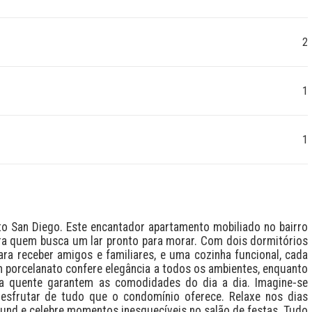
2
1
1
o San Diego. Este encantador apartamento mobiliado no bairro 
ara quem busca um lar pronto para morar. Com dois dormitórios 
ara receber amigos e familiares, e uma cozinha funcional, cada 
porcelanato confere elegância a todos os ambientes, enquanto 
ua quente garantem as comodidades do dia a dia. Imagine-se 
frutar de tudo que o condomínio oferece. Relaxe nos dias 
round e celebre momentos inesquecíveis no salão de festas. Tudo 