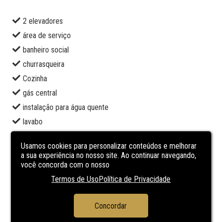
2 elevadores
área de serviço
banheiro social
churrasqueira
Cozinha
gás central
instalação para água quente
lavabo
porcelanato
Usamos cookies para personalizar conteúdos e melhorar
sala de estar
a sua experiência no nosso site. Ao continuar navegando,
você concorda com o nosso
sala de jantar
Termos de Uso
Política de Privacidade
CARACTERÍSTICAS
DO
EMPREENDIMENTO
Concordar