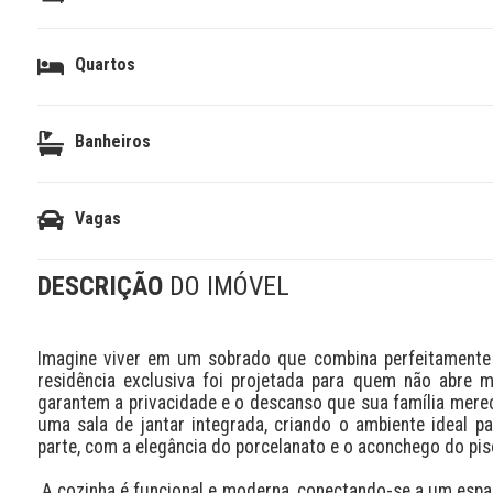
Quartos
Banheiros
Vagas
DESCRIÇÃO
DO IMÓVEL
Imagine viver em um sobrado que combina perfeitamente s
residência exclusiva foi projetada para quem não abre m
garantem a privacidade e o descanso que sua família merece
uma sala de jantar integrada, criando o ambiente ideal p
parte, com a elegância do porcelanato e o aconchego do piso
 A cozinha é funcional e moderna, conectando-se a um espaço gourmet com churrasqueira, perfeito para receber amigos. O 