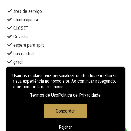
área de serviço
churrasqueira
CLOSET
Cozinha
espera para split
gás central
gradil
instalação para água quente
Usamos cookies para personalizar conteúdos e melhorar
jardim
a sua experiência no nosso site. Ao continuar navegando,
você concorda com o nosso
lavabo
Termos de Uso
Política de Privacidade
piso laminado
porcelanato
Concordar
sala de estar
sala de jantar
Rejeitar